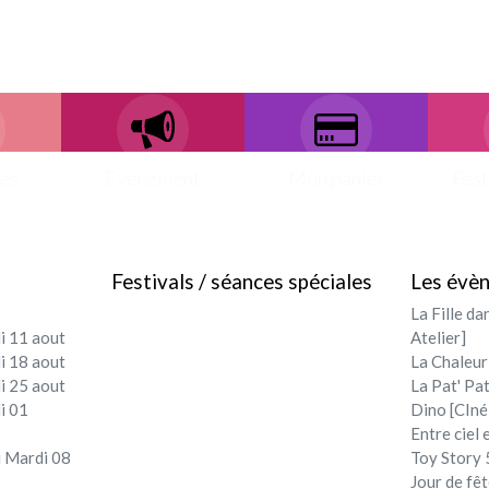
ces
Evenement
Mon panier
Fest
Festivals / séances spéciales
Les évè
La Fille da
i 11 aout
Atelier]
i 18 aout
La Chaleur
i 25 aout
La Pat' Pat
i 01
Dino [CIné
Entre ciel 
 Mardi 08
Toy Story 5
Jour de fêt