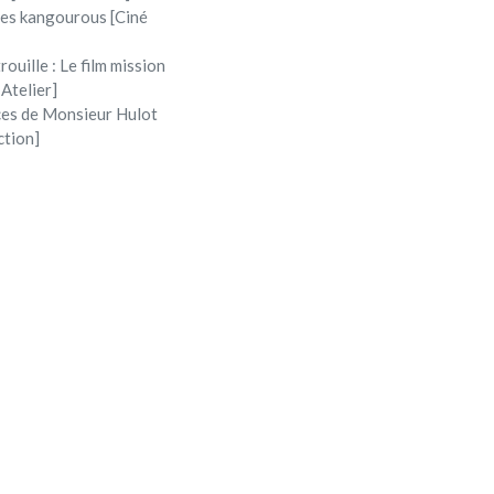
 les kangourous [Ciné
rouille : Le film mission
 Atelier]
ces de Monsieur Hulot
ction]