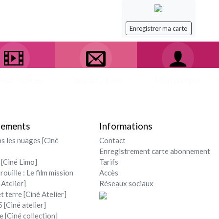
Enregistrer ma carte
ival - soirée
Contact / Infos
Mon compte
nements
Informations
ns les nuages [Ciné
Contact
Enregistrement carte abonnement
 [Ciné Limo]
Tarifs
rouille : Le film mission
Accès
 Atelier]
Réseaux sociaux
et terre [Ciné Atelier]
 [Ciné atelier]
e [Ciné collection]