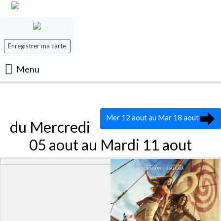
Enregistrer ma carte
Menu
Accueil
Mer 12 aout au Mar 18 aout
Les Films
du Mercredi
05 aout au Mardi 11 aout
Les séances
Evenement
Mon panier