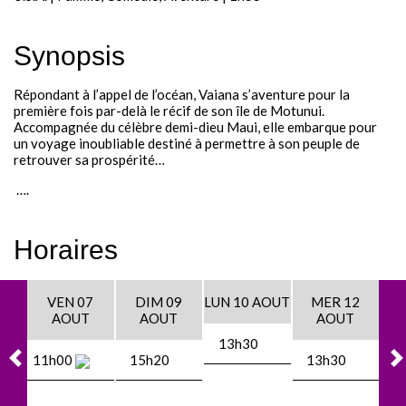
Festival - soirée
Synopsis
Contact / Infos
Répondant à l’appel de l’océan, Vaiana s’aventure pour la
Mon compte
première fois par-delà le récif de son île de Motunui.
Accompagnée du célèbre demi-dieu Maui, elle embarque pour
un voyage inoubliable destiné à permettre à son peuple de
retrouver sa prospérité…
….
Horaires
VEN 07
DIM 09
LUN 10 AOUT
MER 12
AOUT
AOUT
AOUT
13h30
11h00
15h20
13h30