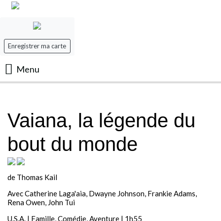
Enregistrer ma carte
Menu
Accueil
Vaiana, la légende du
Les Films
bout du monde
Les séances
Evenement
de Thomas Kail
Avec Catherine Laga'aia, Dwayne Johnson, Frankie Adams,
Mon panier
Rena Owen, John Tui
U.S.A. | Famille, Comédie, Aventure | 1h55