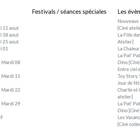
Festivals / séances spéciales
Les évè
Nouveaux c
i 11 aout
[Ciné ateli
i 18 aout
La Fille da
i 25 aout
Atelier]
i 01
La Chaleur
La Pat' Pat
 Mardi 08
Dino [CIné
Entre ciel 
 Mardi 15
Toy Story 5
Jour de fêt
 Mardi 22
Charlie et
atelier]
 Mardi 29
La Pat' Pat
Dino [Ciné
DF
Les Vacan
[Ciné colle