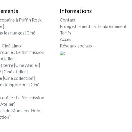
nements
Informations
opains à Puffin Rock
Contact
er]
Enregistrement carte abonnement
ns les nuages [Ciné
Tarifs
Accès
 [Ciné Limo]
Réseaux sociaux
rouille : Le film mission
 Atelier]
et terre [Ciné Atelier]
 [Ciné atelier]
e [Ciné collection]
 les kangourous [Ciné
rouille : Le film mission
 Atelier]
ces de Monsieur Hulot
ction]