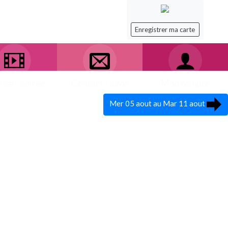
Enregistrer ma carte
ival - soirée
Contact / Infos
Mon compte
Mer 05 aout au Mar 11 aout