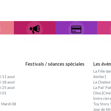
ces
Evenement
Mon panier
Fest
Festivals / séances spéciales
Les évè
La Fille da
i 11 aout
Atelier]
i 18 aout
La Chaleur
i 25 aout
La Pat' Pat
i 01
Dino [CIné
Entre ciel 
 Mardi 08
Toy Story 5
Jour de fêt