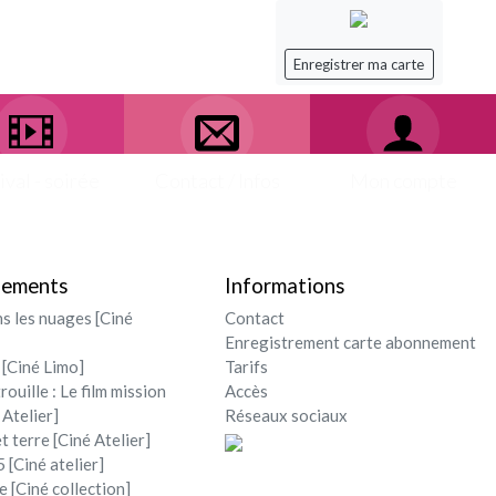
Enregistrer ma carte
ival - soirée
Contact / Infos
Mon compte
nements
Informations
ns les nuages [Ciné
Contact
Enregistrement carte abonnement
 [Ciné Limo]
Tarifs
rouille : Le film mission
Accès
 Atelier]
Réseaux sociaux
et terre [Ciné Atelier]
 [Ciné atelier]
e [Ciné collection]