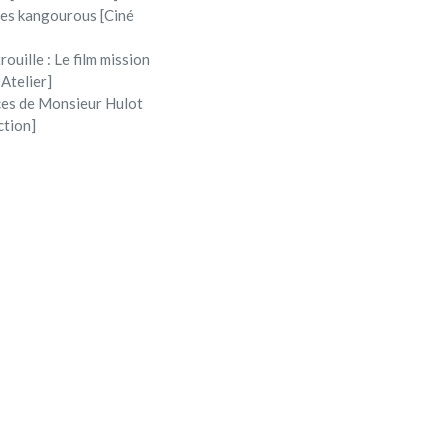
 les kangourous [Ciné
rouille : Le film mission
 Atelier]
ces de Monsieur Hulot
ction]